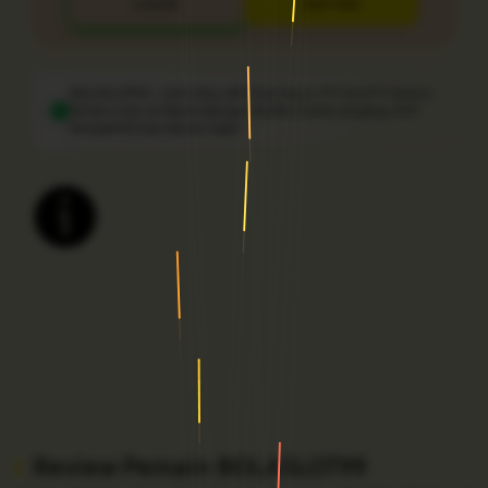
LOGIN
DAFTAR
BOLASLOT99 - Link Situs APK Slot Gacor 777 Slot777 Online
Terbaru Hari Ini Resmi dengan Koleksi Game Lengkap, RTP
Kompetitif, dan Akses Cepat
Layer Popup Close
Review Pemain BOLASLOT99