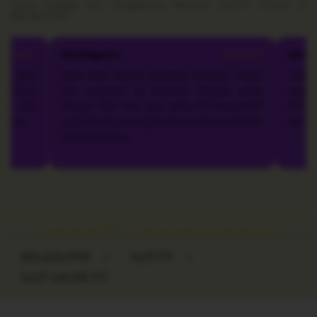
Cerita Singkat dari Pengalaman Bermain Slot777 Online di
BOLASLOT99.
⭐⭐⭐⭐
BimaSaputra
⭐⭐⭐⭐⭐
DimasW
7 yang
Saya suka karena tampilan situsnya ringan
Link re
esminya
dan responsif di Android. Banyak game
saya t
r, dan
dengan fitur free spin serta RTP kompetitif
Pilihan
emua.
yang membuat pengalaman bermain semakin
dari pro
menyenangkan.
© 2026 BOLASLOT99 — Powered by keamanan hak cipta resmi.
BOLASLOT99
>
SLOT777
>
SLOT GACOR 777