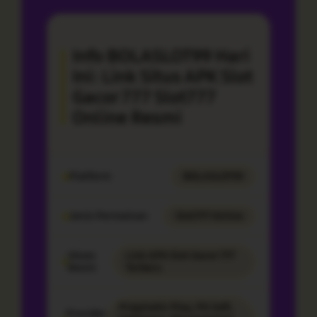
Info BOLASLOT99 Hari
Ini: Link Situs APK Slot
Gacor 777 Slot777
Online Resmi
Platform
BOLASLOT99
Jenis Permainan
Slot777 Online
Akses
Link APK Slot Gacor 777
Resmi
Terbaru
Pragmatic Play, PG Soft,
Provider