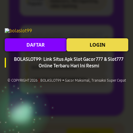
Habanero, Microgaming,
Populer
Joker Gaming
➡️ BOLASLOT99 – Link APK Slot777
Online Terbaru Hari Ini
DAFTAR
LOGIN
APK SLOT GACOR 777
BOLASLOT99: Link Situs Apk Slot Gacor 777 & Slot777
Online Terbaru Hari Ini Resmi
SLOT777 ONLINE RESMI
LINK BOLASLOT99 TERBARU
© COPYRIGHT 2026
|
BOLASLOT99 • Gacor Maksimal, Transaksi Super Cepat