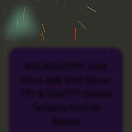
BOLASLOT99: Link
Situs Apk Slot Gacor
777 & Slot777 Online
Terbaru Hari Ini
Resmi